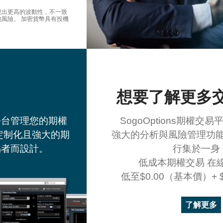
現出更高的波動性，不一致
風險。 加密貨幣具有投機
想要了解更多
平台管理您的期權
SogoOptions期權交
供可定制化且強大的期
強大的分析與風險管理功
易者而設計。
行集於一身
低成本期權交易 在
低至$0.00（基本價）+ 
了解更多