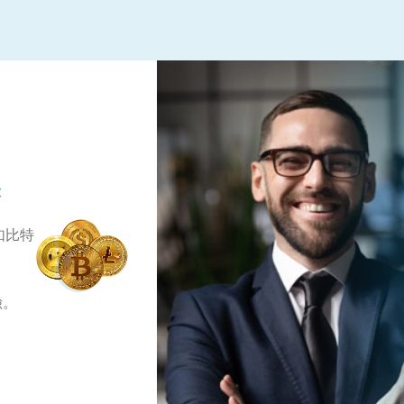
表
賣如比特
險。