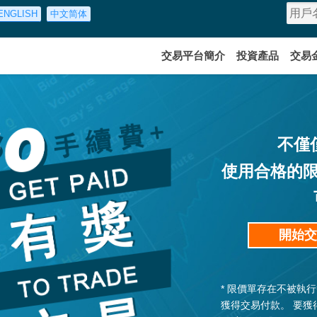
ENGLISH
中文简体
交易平台簡介
投資產品
交易
不僅
使用合格的限
開始交
* 限價單存在不被執
獲得交易付款。 要獲