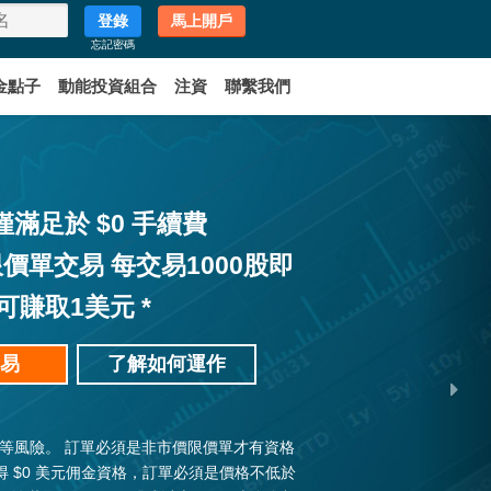
登錄
馬上開戶
忘記密碼
金點子
動能投資組合
注資
聯繫我們
僅滿足於 $0 手續費
價單交易 每交易1000股即
可賺取1美元 *
易
了解如何運作
行等風險。 訂單必須是非市價限價單才有資格
得 $0 美元佣金資格，訂單必須是價格不低於